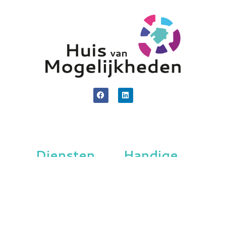
Diensten
Handige
Links
Modulaire
Diensten
Home
Werkfit
Onze
Werkwijze
Activeringstrajecten